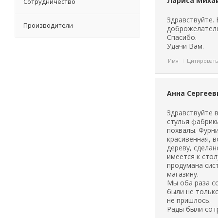
Лариса Михай
Сотрудничество
Здравствуйте.
Производители
доброжелатель
Спасибо.
Удачи Вам.
Имя
Цитироват
Анна Сергеев
Здравствуйте в
стулья фабрик
похвалы. Фурни
красивенная, в
дереву, сделан
имеется к стол
продумана сист
магазину.
Мы оба раза с
были не тольк
не пришлось.
Рады были сот