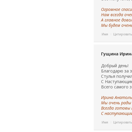
Огромное спаси
Нам всегда оч
А главное дово
Мы будем очень
Имя
Цитироват
Гущина Ирина
Добрый день!
Благодарю за з
Стулья получил
С Наступающим
Всего самого 
Ирина Анатолье
Мы очень рады
Всегда готовы 
С наступающим
Имя
Цитироват