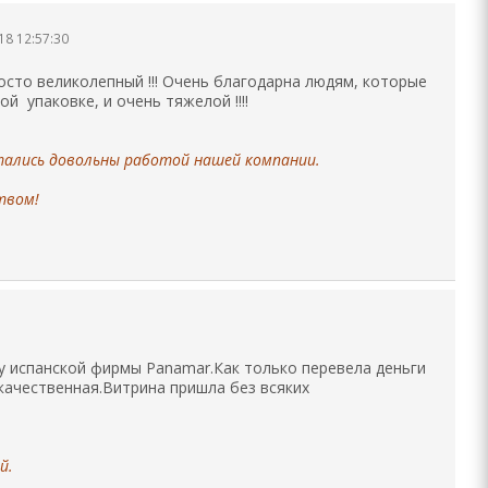
18 12:57:30
росто великолепный !!! Очень благодарна людям, которые
й упаковке, и очень тяжелой !!!!
стались довольны работой нашей компании.
твом!
у испанской фирмы Panamar.Как только перевела деньги
качественная.Витрина пришла без всяких
й.