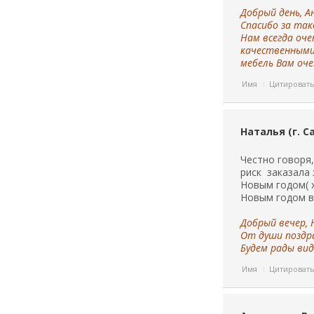
Добрый день, А
Спасибо за так
Нам всегда оч
качественными 
мебель Вам оче
Имя
Цитироват
Наталья (г. С
Честно говоря,
риск заказала 
Новым годом( х
Новым годом ва
Добрый вечер, 
От души поздра
Будем рады вид
Имя
Цитироват