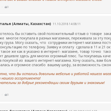
ь
0
талья (Алматы, Казахстан)
11.10.2018 14:08:11
Хотелось бы оставить свой положительный отзыв о товаре зака
уже многое покупала в разных магазинах, переживала за эту по
у груза. Могу сказать, что сотрудники интернет-магазина пост
онсультацию по телефону. Заявку и оплату сделала в 11 и 21 окт
такое же как в указано в интернет- магазине, товар точно такой
ит дешевле здесь для многих огромный плюс. Ты покупаешь каче
а покупкой из вашего интернет-магазина. Хочу сказать, вам бо
валась и огромное спасибо вашему шефу, за возможность сэко
тно, что Вы остались довольны мебелью и работой нашего магаз
з нашего ассортимента!
нательны за добрые рекомендации своим друзьям и знакомым!
ь
0