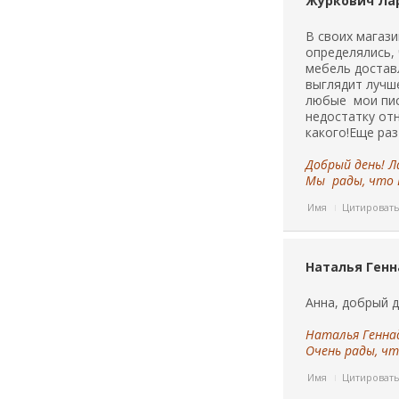
Журкович Лар
В своих магаз
определялись, 
мебель достав
выглядит лучше
любые мои пис
недостатку отн
какого!Еще раз
Добрый день! Л
Мы рады, что В
Имя
Цитироват
Наталья Ген
Анна, добрый д
Наталья Генна
Очень рады, чт
Имя
Цитироват