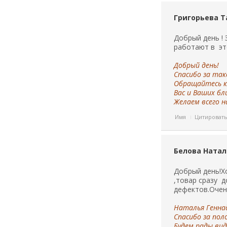
Григорьева Т
Добрый день ! 
работают в это
Добрый день!
Спасибо за так
Обращайтесь к 
Вас и Ваших б
Желаем всего н
Имя
Цитироват
Белова Натал
Добрый день!Х
,товар сразу 
дефектов.Очен
Наталья Геннад
Спасибо за по
Будем рады вид