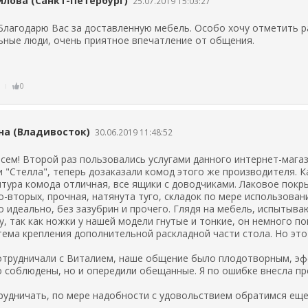
лова (Санкт-Петербург)
25.07.2019 15:03:27
 Благодарю Вас за доставленную мебель. Особо хочу отметить р
ные люди, очень приятное впечатление от общения.
ь
0
на (Владивосток)
30.06.2019 11:48:52
сем! Второй раз пользовались услугами данного интернет-магаз
и "Стелла", теперь дозаказали комод этого же производителя. 
тура комода отличная, все ящики с доводчиками. Лаковое покры
о-вторых, прочная, натянута туго, складок по мере использован
о идеально, без зазубрин и прочего. Глядя на мебель, испытыв
у, так как ножки у нашей модели гнутые и тонкие, он немного п
ема крепления дополнительной раскладной части стола. Но это 
отрудничали с Виталием, наше общение было плодотворным, эф
о соблюдены, но и опередили обещанные. Я по ошибке внесла пр
рудничать, по мере надобности с удовольствием обратимся еще