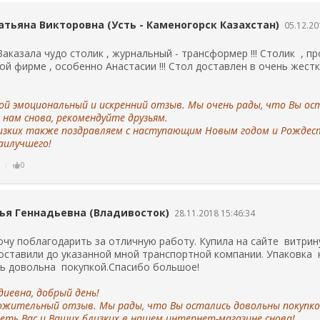
атьяна Викторовна (Усть - Каменогорск Казахстан)
05.12.20
Заказала чудо столик , журнальный - трансформер !!! Столик , п
й фирме , особенно Анастасии !!! Стол доставлен в очень жестко
ой эмоциональный и искренний отзыв. Мы очень рады, что Вы о
нам снова, рекомендуйте друзьям.
лизких также поздравляем с наступающим Новым годом и Рождес
аилучшего!
ь
0
ья Геннадьевна (Владивосток)
28.11.2018 15:46:34
очу поблагодарить за отличную работу. Купила на сайте витрин
доставили до указанной мной транспортной компании. Упаковка 
ь довольна покупкой.Спасибо большое!
иевна, добрый день!
ложительный отзыв. Мы рады, что Вы остались довольны покупко
еть Вас и Ваших близких в нашем интернет-магазине снова!