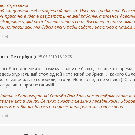
нна Cергеевна!
ой эмоциональный и искренний отзыв. Мы очень рады, что Вы ос
ень приятно видеть результаты нашей работы, а главное довол
фабриками, фабрика Стелла одна из них. Вы сделали отличный вы
нь понравилась. Мы будем очень рады видеть Вас снова в нашем
ь
0
анкт-Петербург)
25.05.2019 18:12:05
 особого доверия к этому магазину не было , в наше то время, 
здесь журнальный стол одной испанской фабрики. И какого было
отя изначально говорили, что до Нового года не успеют). Отлич
с удачи и процветания!!!!
Наталья Владимировна! Спасибо Вам большое за добрые слова в н
вляем Вас и Ваших близких с наступившими праздниками! Здоров
еть Вас и Ваших близких в нашем интернет-магазине снова!
ь
0