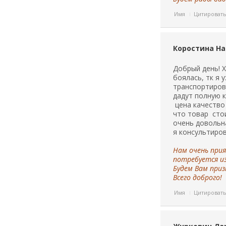
Имя
Цитироват
Коростина На
Добрый день! 
боялась, тк я 
транспортировк
дадут полную к
цена качество 
что товар сто
очень довольн
я консультиро
Нам очень прия
потребуется и
Будем Вам приз
Всего доброго!
Имя
Цитироват