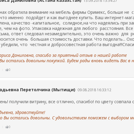
иса Даниловна (Астана Казахстан)
15.09.2018 13:54:27
инах обратила внимание на мебель фирмы Оримекс, больше не с
что именно подойдет и как выгоднее купить. Ваш интернет-мага
лена, качество -капитальное, солидное,на что надеялись при 
, чем на фото. Упаковка надежная для любого расстояния. Все
ьма, ответ следовал незамедлительно, это очень важно для ре
осится очень большая стоимость доставки. Что поделать... Охо
 убедили, что честная и добросовестная работа выгодна!!!Спаси
ариса Даниловна, спасибо за приятный отзыв о нашей работе
ы остались довольны покупкой. Будем рады вновь видеть Вас в
ь
0
надьевна Перетолчина (Мытищи)
09.08.2018 16:33:12
ень! получили витрину, все отлично, спасибо! по цвету совпала 
дьевна, здравствуйте!
о Вы остались довольны. С удовольствием поможем с выбором ме
ь
0