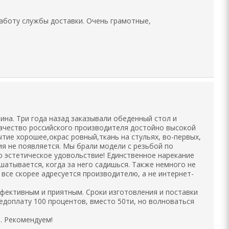
аботу службы доставки. Очень грамотные,
ина. Три года назад заказывали обеденный стол и
Качество российского производителя достойно высокой
тие хорошее,окрас ровный,ткань на стульях, во-первых,
ия не появляется. Мы брали модели с резьбой по
аю эстетическое удовольствие! Единственное нарекание
ошатывается, когда за него садишься. Также немного не
все скорее адресуется производителю, а не интернет-
фективным и приятным. Сроки изготовления и поставки
едоплату 100 процентов, вместо 50ти, но волноваться
. Рекомендуем!