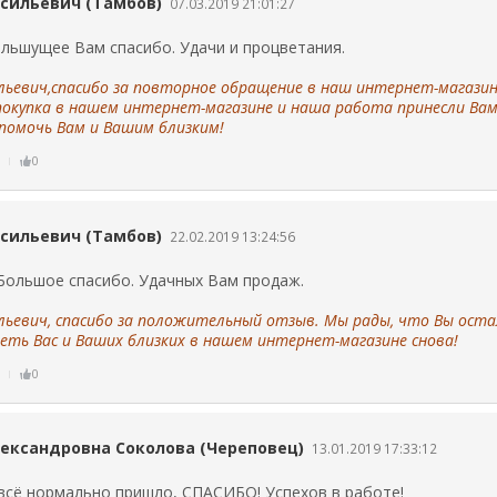
сильевич (Тамбов)
07.03.2019 21:01:27
ольшущее Вам спасибо. Удачи и процветания.
льевич,спасибо за повторное обращение в наш интернет-магазин
покупка в нашем интернет-магазине и наша работа принесли Вам
помочь Вам и Вашим близким!
ь
0
сильевич (Тамбов)
22.02.2019 13:24:56
 Большое спасибо. Удачных Вам продаж.
льевич, спасибо за положительный отзыв. Мы рады, что Вы оста
еть Вас и Ваших близких в нашем интернет-магазине снова!
ь
0
ександровна Соколова (Череповец)
13.01.2019 17:33:12
 всё нормально пришло, СПАСИБО! Успехов в работе!