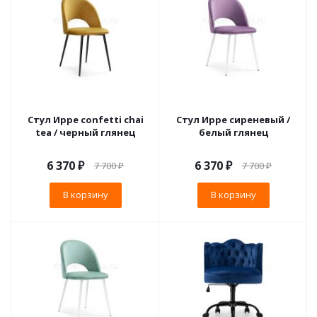
Стул Ирре confetti chai
Стул Ирре сиреневый /
tea / черный глянец
белый глянец
6 370
₽
6 370
₽
7 700
₽
7 700
₽
В корзину
В корзину