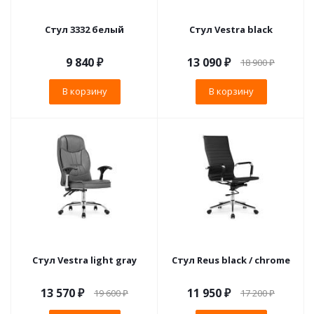
Стул 3332 белый
Стул Vestra black
9 840
₽
13 090
₽
18 900
₽
В корзину
В корзину
Стул Vestra light gray
Стул Reus black / chrome
13 570
₽
11 950
₽
19 600
₽
17 200
₽