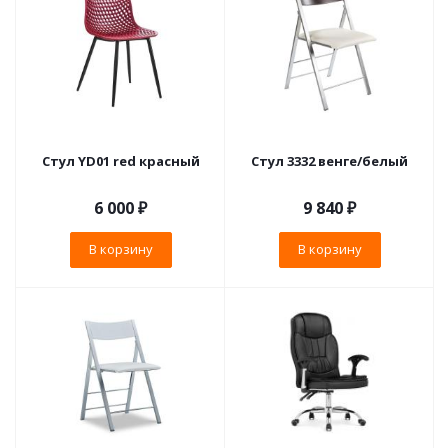
Стул YD01 red красный
Стул 3332 венге/белый
6 000
₽
9 840
₽
В корзину
В корзину