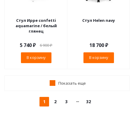
Стул Ирре confetti
Стул Helen navy
aquamarine / белый
глянец
5 740
₽
18 700
₽
6 900
₽
В корзину
В корзину
Показать еще
1
2
3
32