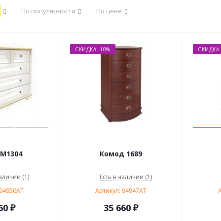
По популярности
По цене
СКИДКА -10%
СКИДКА 
М1304
Комод 1689
аличии (1)
Есть в наличии (1)
 94950AT
Артикул: 94947AT
А
60
₽
35 660
₽