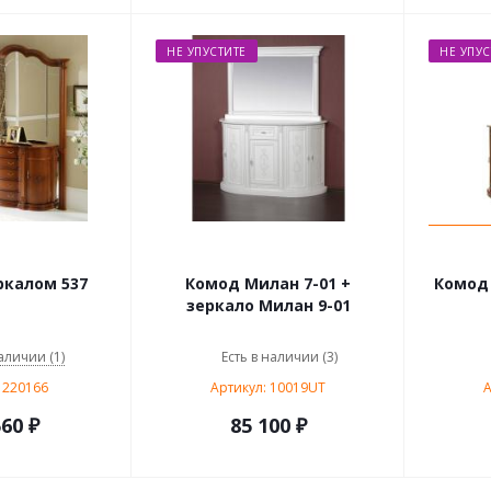
НЕ УПУСТИТЕ
НЕ УПУС
ркалом 537
Комод Милан 7-01 +
Комод 
зеркало Милан 9-01
аличии (1)
Есть в наличии (3)
 220166
Артикул: 10019UT
А
560
₽
85 100 ₽