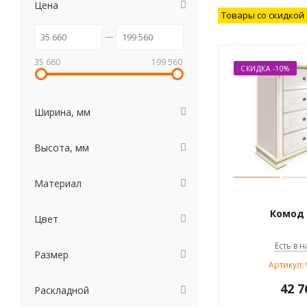
Цена
Товары со скидкой
35 660
199 560
СКИДКА -10%
Ширина, мм
Высота, мм
Материал
Комод 
Цвет
Есть в н
Размер
Артикул:
42 7
Раскладной