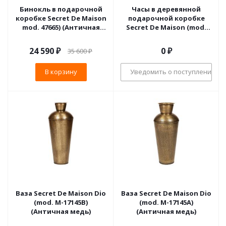
Бинокль в подарочной
Часы в деревянной
коробке Secret De Maison
подарочной коробке
mod. 47665) (Античная
Secret De Maison (mod.
медь)
40710) (Античная медь)
24 590
₽
0 ₽
35 600
₽
В корзину
Уведомить о поступлении
Ваза Secret De Maison Dio
Ваза Secret De Maison Dio
(mod. М-17145В)
(mod. М-17145А)
(Античная медь)
(Античная медь)