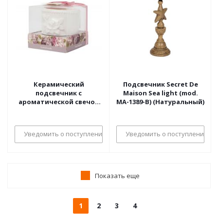
Керамический
Подсвечник Secret De
подсвечник с
Maison Sea light (mod.
ароматической свечой
MA-1389-B) (Натуральный)
Secret De Maison Flower
Garden (mod. TFP 118GF)
(Белый)
Уведомить о поступлении
Уведомить о поступлении
Показать еще
1
2
3
4