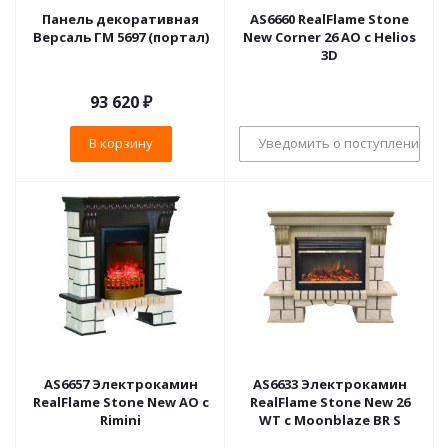
Панель декоративная
AS6660 RealFlame Stone
Версаль ГМ 5697 (портал)
New Corner 26 AO с Helios
3D
93 620
₽
В корзину
Уведомить о поступлении
AS6657 Электрокамин
AS6633 Электрокамин
RealFlame Stone New AO с
RealFlame Stone New 26
Rimini
WT с Moonblaze BR S