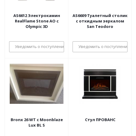
AS6612 Электрокамин
AS6609 Туалетный столик
RealFlame Stone AO с
с откидным зеркалом
Olympic 3D
San Teodoro
Уведомить о поступлении
Уведомить о поступлении
Bronx 26 WT с Moonblaze
Стул ПРОВАНС
Lux BL S