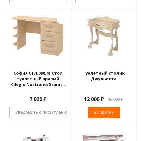
София СТЛ.098.41 Стол
Туалетный столик
туалетный правый
Джульетта
Cilegio Nostrano/Granite
Rose
7 020
₽
12 000
₽
15 000
₽
Уведомить о поступлении
В корзину