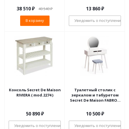
(mod. TT-DT003)
МДФ+Павловния,
38 510
₽
13 860
₽
40 540
₽
75*40*145, Белый (White)
В корзину
Уведомить о поступлении
Консоль Secret De Maison
Туалетный столик с
RIVIERA ( mod.2274 )
зеркалом и табуретом
Secret De Maison FABRON
(mod. TT-DT033)
МДФ+сосна, 80*40*130,5,
50 890
₽
10 500
₽
Белый (White)
Уведомить о поступлении
Уведомить о поступлении