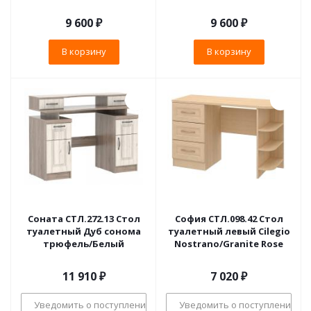
9 600
₽
9 600
₽
В корзину
В корзину
Соната СТЛ.272.13 Стол
София СТЛ.098.42 Стол
туалетный Дуб сонома
туалетный левый Cilegio
трюфель/Белый
Nostrano/Granite Rose
11 910
₽
7 020
₽
Уведомить о поступлении
Уведомить о поступлении