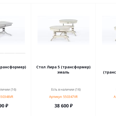
трансформер)
Стол Лира 5 (трансформер)
эмаль
(тран
аличии (16)
Есть в наличии (16)
550348VR
Артикул: 550347VR
А
90 ₽
38 600 ₽