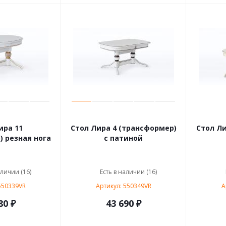
ира 11
Стол Лира 4 (трансформер)
Стол Ли
 резная нога
с патиной
аличии (16)
Есть в наличии (16)
550339VR
Артикул: 550349VR
А
80 ₽
43 690 ₽