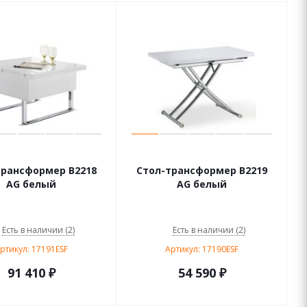
трансформер В2218
Стол-трансформер В2219
AG белый
AG белый
Есть в наличии (2)
Есть в наличии (2)
ртикул: 17191ESF
Артикул: 17190ESF
91 410
₽
54 590
₽