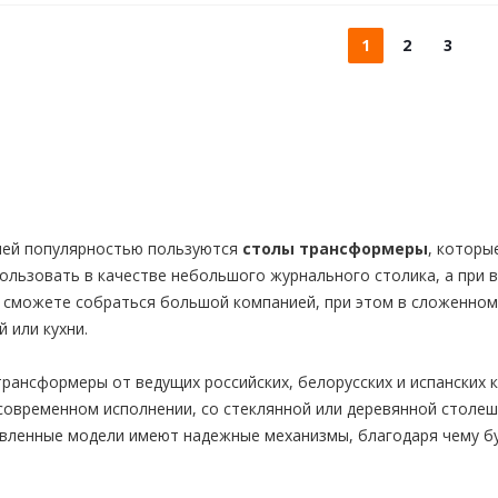
1
2
3
шей популярностью пользуются
столы трансформеры
, которы
льзовать в качестве небольшого журнального столика, а при в
 сможете собраться большой компанией, при этом в сложенном
 или кухни.
рансформеры от ведущих российских, белорусских и испанских 
современном исполнении, со стеклянной или деревянной столе
авленные модели имеют надежные механизмы, благодаря чему б