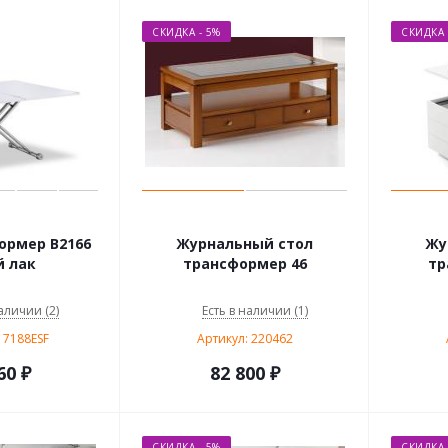
СКИДКА - 5%
СКИДКА 
ормер В2166
Журнальный стол
Жу
 лак
трансформер 46
тр
аличии (2)
Есть в наличии (1)
17188ESF
Артикул: 220462
60
₽
82 800
₽
СКИДКА - 5%
СКИДКА 