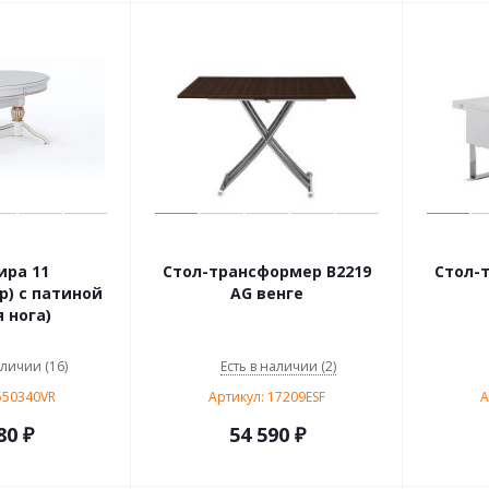
ира 11
Стол-трансформер В2219
Стол-
) с патиной
AG венге
 нога)
аличии (16)
Есть в наличии (2)
550340VR
Артикул: 17209ESF
А
80 ₽
54 590
₽